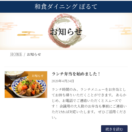
コ
ナ
和食ダイニング ぽるて
ン
ビ
テ
ゲ
ン
ー
ツ
シ
お知らせ
へ
ョ
ス
ン
キ
に
ッ
移
HOME
お知らせ
プ
動
ランチ弁当を始めました！
お知らせ
2020年4月24日
ランチ時間のみ、ランチメニューをお弁当とし
てお持ち帰りいただくことができます。 あらか
じめ、お電話でご連絡いただくとスムーズで
す！ 会議用の大人数のお弁当も事前にご連絡い
ただければ対応いたします。 ぜひご活用くださ
い。
続きを読む